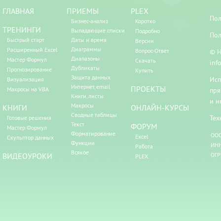
ГЛАВНАЯ
ПРИЕМЫ
PLEX
Пол
Бизнес-анализ
Коротко
ТРЕНИНГИ
Выпадающие списки
Подробно
Пол
Быстрый старт
Даты и время
Версии
Диаграммы
Расширенный Excel
Вопрос-Ответ
© Н
Диапазоны
Мастер Формул
Скачать
inf
Дубликаты
Прогнозирование
Купить
Защита данных
Исп
Визуализация
Интернет, email
ПРОЕКТЫ
Макросы на VBA
пря
Книги, листы
и н
Макросы
КНИГИ
ОНЛАЙН-КУРСЫ
Сводные таблицы
Тех
Готовые решения
Текст
ФОРУМ
Мастер Формул
Форматирование
ООО
Excel
Скульптор данных
Функции
ИНН
Работа
Всякое
ВИДЕОУРОКИ
ОГР
PLEX