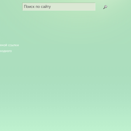
рямой ссылки
сходного