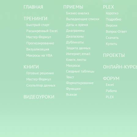
ГЛАВНАЯ
ПРИЕМЫ
PLEX
Бизнес-анализ
Коротко
ТРЕНИНГИ
Выпадающие списки
Подробно
Быстрый старт
Даты и время
Версии
Диаграммы
Расширенный Excel
Вопрос-Ответ
Диапазоны
Мастер Формул
Скачать
Дубликаты
Прогнозирование
Купить
Защита данных
Визуализация
Интернет, email
ПРОЕКТЫ
Макросы на VBA
Книги, листы
Макросы
КНИГИ
ОНЛАЙН-КУРС
Сводные таблицы
Готовые решения
Текст
ФОРУМ
Мастер Формул
Форматирование
Excel
Скульптор данных
Функции
Работа
Всякое
ВИДЕОУРОКИ
PLEX