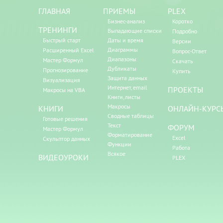
ГЛАВНАЯ
ПРИЕМЫ
PLEX
Бизнес-анализ
Коротко
ТРЕНИНГИ
Выпадающие списки
Подробно
Быстрый старт
Даты и время
Версии
Диаграммы
Расширенный Excel
Вопрос-Ответ
Диапазоны
Мастер Формул
Скачать
Дубликаты
Прогнозирование
Купить
Защита данных
Визуализация
Интернет, email
ПРОЕКТЫ
Макросы на VBA
Книги, листы
Макросы
КНИГИ
ОНЛАЙН-КУРС
Сводные таблицы
Готовые решения
Текст
ФОРУМ
Мастер Формул
Форматирование
Excel
Скульптор данных
Функции
Работа
Всякое
ВИДЕОУРОКИ
PLEX