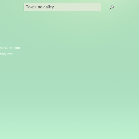
рямой ссылки
сходного