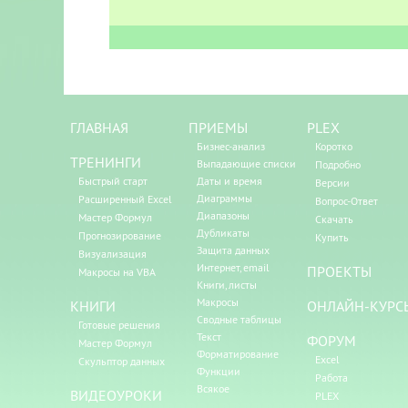
ГЛАВНАЯ
ПРИЕМЫ
PLEX
Бизнес-анализ
Коротко
ТРЕНИНГИ
Выпадающие списки
Подробно
Быстрый старт
Даты и время
Версии
Диаграммы
Расширенный Excel
Вопрос-Ответ
Диапазоны
Мастер Формул
Скачать
Дубликаты
Прогнозирование
Купить
Защита данных
Визуализация
Интернет, email
ПРОЕКТЫ
Макросы на VBA
Книги, листы
Макросы
КНИГИ
ОНЛАЙН-КУРС
Сводные таблицы
Готовые решения
Текст
ФОРУМ
Мастер Формул
Форматирование
Excel
Скульптор данных
Функции
Работа
Всякое
ВИДЕОУРОКИ
PLEX