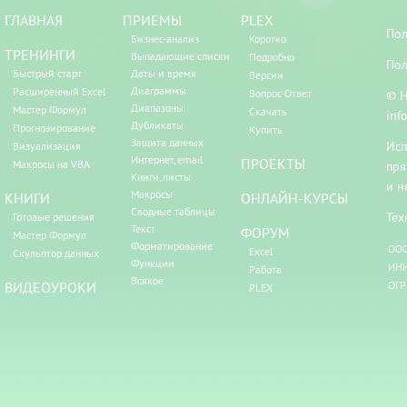
ГЛАВНАЯ
ПРИЕМЫ
PLEX
Пол
Бизнес-анализ
Коротко
ТРЕНИНГИ
Выпадающие списки
Подробно
Пол
Быстрый старт
Даты и время
Версии
Диаграммы
Расширенный Excel
Вопрос-Ответ
© Н
Диапазоны
Мастер Формул
Скачать
inf
Дубликаты
Прогнозирование
Купить
Защита данных
Исп
Визуализация
Интернет, email
ПРОЕКТЫ
Макросы на VBA
пря
Книги, листы
и н
Макросы
КНИГИ
ОНЛАЙН-КУРСЫ
Сводные таблицы
Тех
Готовые решения
Текст
ФОРУМ
Мастер Формул
Форматирование
ООО
Excel
Скульптор данных
Функции
ИНН
Работа
Всякое
ВИДЕОУРОКИ
ОГР
PLEX