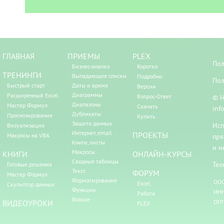
ГЛАВНАЯ
ПРИЕМЫ
PLEX
Пол
Бизнес-анализ
Коротко
ТРЕНИНГИ
Выпадающие списки
Подробно
Пол
Быстрый старт
Даты и время
Версии
Диаграммы
Расширенный Excel
Вопрос-Ответ
© Н
Диапазоны
Мастер Формул
Скачать
inf
Дубликаты
Прогнозирование
Купить
Защита данных
Исп
Визуализация
Интернет, email
ПРОЕКТЫ
Макросы на VBA
пря
Книги, листы
и н
Макросы
КНИГИ
ОНЛАЙН-КУРСЫ
Сводные таблицы
Тех
Готовые решения
Текст
ФОРУМ
Мастер Формул
Форматирование
ООО
Excel
Скульптор данных
Функции
ИНН
Работа
Всякое
ВИДЕОУРОКИ
ОГР
PLEX