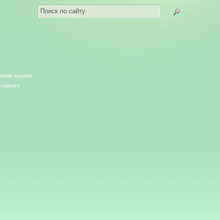
рямой ссылки
сходного