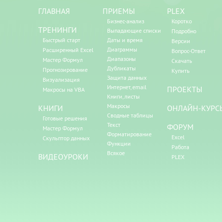
ГЛАВНАЯ
ПРИЕМЫ
PLEX
Бизнес-анализ
Коротко
ТРЕНИНГИ
Выпадающие списки
Подробно
Быстрый старт
Даты и время
Версии
Диаграммы
Расширенный Excel
Вопрос-Ответ
Диапазоны
Мастер Формул
Скачать
Дубликаты
Прогнозирование
Купить
Защита данных
Визуализация
Интернет, email
ПРОЕКТЫ
Макросы на VBA
Книги, листы
Макросы
КНИГИ
ОНЛАЙН-КУРС
Сводные таблицы
Готовые решения
Текст
ФОРУМ
Мастер Формул
Форматирование
Excel
Скульптор данных
Функции
Работа
Всякое
ВИДЕОУРОКИ
PLEX