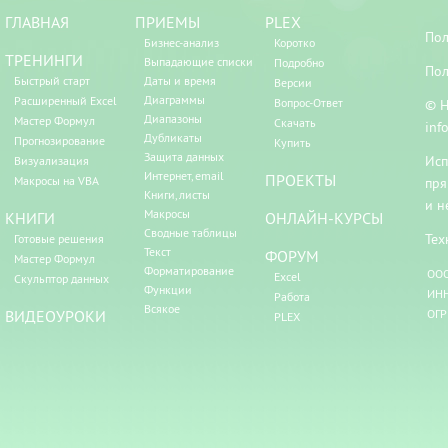
ГЛАВНАЯ
ПРИЕМЫ
PLEX
Пол
Бизнес-анализ
Коротко
ТРЕНИНГИ
Выпадающие списки
Подробно
Пол
Быстрый старт
Даты и время
Версии
Диаграммы
Расширенный Excel
Вопрос-Ответ
© Н
Диапазоны
Мастер Формул
Скачать
inf
Дубликаты
Прогнозирование
Купить
Защита данных
Исп
Визуализация
Интернет, email
ПРОЕКТЫ
Макросы на VBA
пря
Книги, листы
и н
Макросы
КНИГИ
ОНЛАЙН-КУРСЫ
Сводные таблицы
Тех
Готовые решения
Текст
ФОРУМ
Мастер Формул
Форматирование
ООО
Excel
Скульптор данных
Функции
ИНН
Работа
Всякое
ВИДЕОУРОКИ
ОГР
PLEX