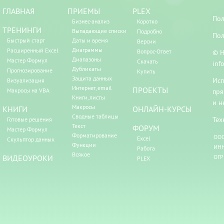
ГЛАВНАЯ
ПРИЕМЫ
PLEX
Пол
Бизнес-анализ
Коротко
ТРЕНИНГИ
Выпадающие списки
Подробно
Пол
Быстрый старт
Даты и время
Версии
Диаграммы
Расширенный Excel
Вопрос-Ответ
© Н
Диапазоны
Мастер Формул
Скачать
inf
Дубликаты
Прогнозирование
Купить
Защита данных
Исп
Визуализация
Интернет, email
ПРОЕКТЫ
Макросы на VBA
пря
Книги, листы
и н
Макросы
КНИГИ
ОНЛАЙН-КУРСЫ
Сводные таблицы
Тех
Готовые решения
Текст
ФОРУМ
Мастер Формул
Форматирование
ООО
Excel
Скульптор данных
Функции
ИНН
Работа
Всякое
ВИДЕОУРОКИ
ОГР
PLEX