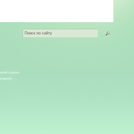
рямой ссылки
сходного