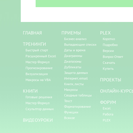
ГЛАВНАЯ
ПРИЕМЫ
PLEX
Бизнес-анализ
Коротко
ТРЕНИНГИ
Выпадающие списки
Подробно
Быстрый старт
Даты и время
Версии
Диаграммы
Расширенный Excel
Вопрос-Ответ
Диапазоны
Мастер Формул
Скачать
Дубликаты
Прогнозирование
Купить
Защита данных
Визуализация
Интернет, email
ПРОЕКТЫ
Макросы на VBA
Книги, листы
Макросы
КНИГИ
ОНЛАЙН-КУРС
Сводные таблицы
Готовые решения
Текст
ФОРУМ
Мастер Формул
Форматирование
Excel
Скульптор данных
Функции
Работа
Всякое
ВИДЕОУРОКИ
PLEX