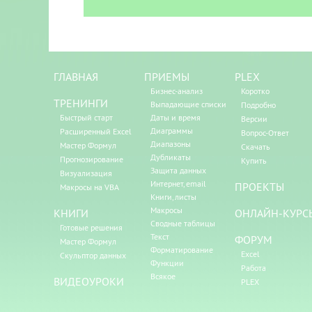
ГЛАВНАЯ
ПРИЕМЫ
PLEX
Бизнес-анализ
Коротко
ТРЕНИНГИ
Выпадающие списки
Подробно
Быстрый старт
Даты и время
Версии
Диаграммы
Расширенный Excel
Вопрос-Ответ
Диапазоны
Мастер Формул
Скачать
Дубликаты
Прогнозирование
Купить
Защита данных
Визуализация
Интернет, email
ПРОЕКТЫ
Макросы на VBA
Книги, листы
Макросы
КНИГИ
ОНЛАЙН-КУРС
Сводные таблицы
Готовые решения
Текст
ФОРУМ
Мастер Формул
Форматирование
Excel
Скульптор данных
Функции
Работа
Всякое
ВИДЕОУРОКИ
PLEX