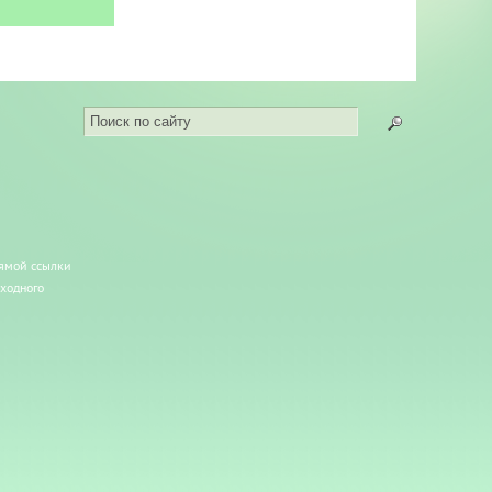
рямой ссылки
сходного