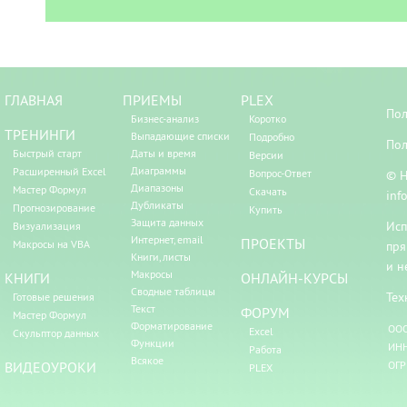
ГЛАВНАЯ
ПРИЕМЫ
PLEX
Пол
Бизнес-анализ
Коротко
ТРЕНИНГИ
Выпадающие списки
Подробно
Пол
Быстрый старт
Даты и время
Версии
Диаграммы
Расширенный Excel
Вопрос-Ответ
© Н
Диапазоны
Мастер Формул
Скачать
inf
Дубликаты
Прогнозирование
Купить
Защита данных
Исп
Визуализация
Интернет, email
ПРОЕКТЫ
Макросы на VBA
пря
Книги, листы
и н
Макросы
КНИГИ
ОНЛАЙН-КУРСЫ
Сводные таблицы
Тех
Готовые решения
Текст
ФОРУМ
Мастер Формул
Форматирование
ООО
Excel
Скульптор данных
Функции
ИНН
Работа
Всякое
ВИДЕОУРОКИ
ОГР
PLEX