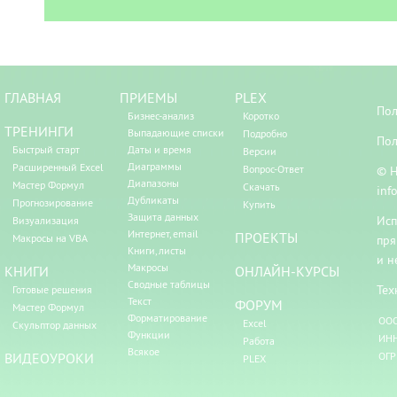
ГЛАВНАЯ
ПРИЕМЫ
PLEX
Пол
Бизнес-анализ
Коротко
ТРЕНИНГИ
Выпадающие списки
Подробно
Пол
Быстрый старт
Даты и время
Версии
Диаграммы
Расширенный Excel
Вопрос-Ответ
© Н
Диапазоны
Мастер Формул
Скачать
inf
Дубликаты
Прогнозирование
Купить
Защита данных
Исп
Визуализация
Интернет, email
ПРОЕКТЫ
Макросы на VBA
пря
Книги, листы
и н
Макросы
КНИГИ
ОНЛАЙН-КУРСЫ
Сводные таблицы
Тех
Готовые решения
Текст
ФОРУМ
Мастер Формул
Форматирование
ООО
Excel
Скульптор данных
Функции
ИНН
Работа
Всякое
ВИДЕОУРОКИ
ОГР
PLEX