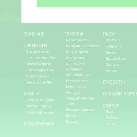
ГЛАВНАЯ
ПРИЕМЫ
PLEX
Бизнес-анализ
Коротко
ТРЕНИНГИ
Выпадающие списки
Подробно
Быстрый старт
Даты и время
Версии
Диаграммы
Расширенный Excel
Вопрос-Ответ
Диапазоны
Мастер Формул
Скачать
Дубликаты
Прогнозирование
Купить
Защита данных
Визуализация
Интернет, email
ПРОЕКТЫ
Макросы на VBA
Книги, листы
Макросы
КНИГИ
ОНЛАЙН-КУРС
Сводные таблицы
Готовые решения
Текст
ФОРУМ
Мастер Формул
Форматирование
Excel
Скульптор данных
Функции
Работа
Всякое
ВИДЕОУРОКИ
PLEX