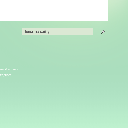
рямой ссылки
сходного