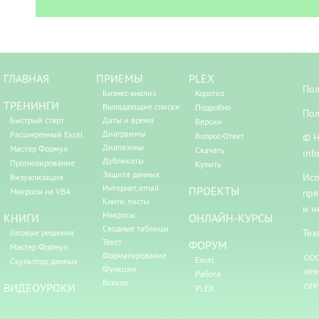
ГЛАВНАЯ
ПРИЕМЫ
PLEX
Пол
Бизнес-анализ
Коротко
ТРЕНИНГИ
Выпадающие списки
Подробно
Пол
Быстрый старт
Даты и время
Версии
Диаграммы
Расширенный Excel
Вопрос-Ответ
© Н
Диапазоны
Мастер Формул
Скачать
inf
Дубликаты
Прогнозирование
Купить
Защита данных
Исп
Визуализация
Интернет, email
ПРОЕКТЫ
Макросы на VBA
пря
Книги, листы
и н
Макросы
КНИГИ
ОНЛАЙН-КУРСЫ
Сводные таблицы
Тех
Готовые решения
Текст
ФОРУМ
Мастер Формул
Форматирование
ООО
Excel
Скульптор данных
Функции
ИНН
Работа
Всякое
ВИДЕОУРОКИ
ОГР
PLEX