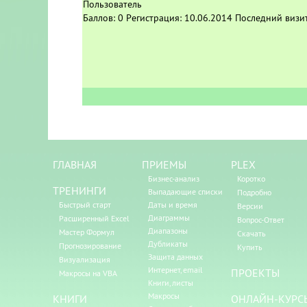
Пользователь
Баллов:
0
Регистрация:
10.06.2014
Последний визи
ГЛАВНАЯ
ПРИЕМЫ
PLEX
Бизнес-анализ
Коротко
ТРЕНИНГИ
Выпадающие списки
Подробно
Быстрый старт
Даты и время
Версии
Диаграммы
Расширенный Excel
Вопрос-Ответ
Диапазоны
Мастер Формул
Скачать
Дубликаты
Прогнозирование
Купить
Защита данных
Визуализация
Интернет, email
ПРОЕКТЫ
Макросы на VBA
Книги, листы
Макросы
КНИГИ
ОНЛАЙН-КУРС