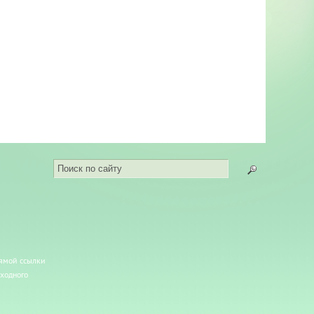
рямой ссылки
сходного