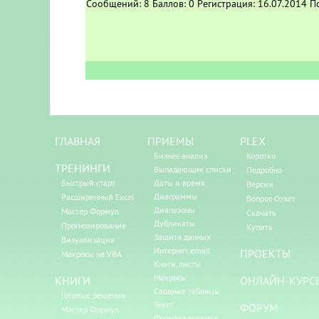
Сообщений:
8
Баллов:
0
Регистрация:
16.07.2014
П
ГЛАВНАЯ
ПРИЕМЫ
PLEX
Бизнес-анализ
Коротко
ТРЕНИНГИ
Выпадающие списки
Подробно
Быстрый старт
Даты и время
Версии
Диаграммы
Расширенный Excel
Вопрос-Ответ
Диапазоны
Мастер Формул
Скачать
Дубликаты
Прогнозирование
Купить
Защита данных
Визуализация
Интернет, email
ПРОЕКТЫ
Макросы на VBA
Книги, листы
Макросы
КНИГИ
ОНЛАЙН-КУРС
Сводные таблицы
Готовые решения
Текст
ФОРУМ
Мастер Формул
Форматирование