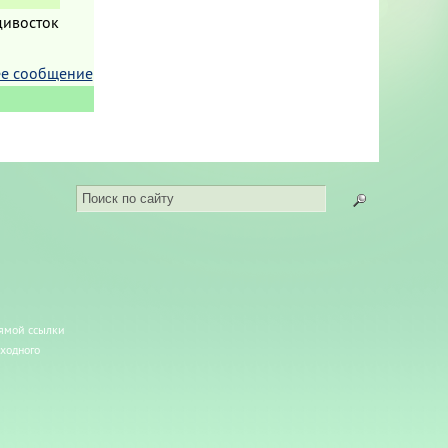
дивосток
е сообщение
рямой ссылки
сходного