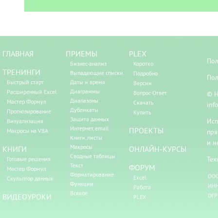
ГЛАВНАЯ
ПРИЕМЫ
PLEX
Пол
Бизнес-анализ
Коротко
ТРЕНИНГИ
Выпадающие списки
Подробно
Пол
Быстрый старт
Даты и время
Версии
Диаграммы
Расширенный Excel
Вопрос-Ответ
© Н
Диапазоны
Мастер Формул
Скачать
inf
Дубликаты
Прогнозирование
Купить
Защита данных
Исп
Визуализация
Интернет, email
ПРОЕКТЫ
Макросы на VBA
пря
Книги, листы
и н
Макросы
КНИГИ
ОНЛАЙН-КУРСЫ
Сводные таблицы
Тех
Готовые решения
Текст
ФОРУМ
Мастер Формул
Форматирование
ООО
Excel
Скульптор данных
Функции
ИНН
Работа
Всякое
ВИДЕОУРОКИ
ОГР
PLEX