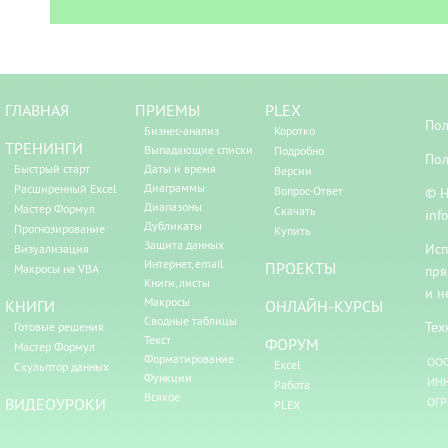
ГЛАВНАЯ
ПРИЕМЫ
PLEX
Пол
Бизнес-анализ
Коротко
ТРЕНИНГИ
Выпадающие списки
Подробно
Пол
Быстрый старт
Даты и время
Версии
Диаграммы
Расширенный Excel
Вопрос-Ответ
© Н
Диапазоны
Мастер Формул
Скачать
inf
Дубликаты
Прогнозирование
Купить
Защита данных
Исп
Визуализация
Интернет, email
ПРОЕКТЫ
Макросы на VBA
пря
Книги, листы
и н
Макросы
КНИГИ
ОНЛАЙН-КУРСЫ
Сводные таблицы
Тех
Готовые решения
Текст
ФОРУМ
Мастер Формул
Форматирование
ООО
Excel
Скульптор данных
Функции
ИНН
Работа
Всякое
ВИДЕОУРОКИ
ОГР
PLEX