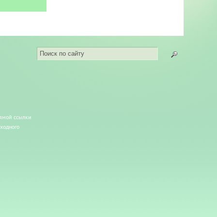
рямой ссылки
сходного