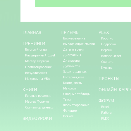
ГЛАВНАЯ
ПРИЕМЫ
PLEX
Бизнес-анализ
Коротко
ТРЕНИНГИ
Выпадающие списки
Подробно
Быстрый старт
Даты и время
Версии
Диаграммы
Расширенный Excel
Вопрос-Ответ
Диапазоны
Мастер Формул
Скачать
Дубликаты
Прогнозирование
Купить
Защита данных
Визуализация
Интернет, email
ПРОЕКТЫ
Макросы на VBA
Книги, листы
Макросы
КНИГИ
ОНЛАЙН-КУРС
Сводные таблицы
Готовые решения
Текст
ФОРУМ
Мастер Формул
Форматирование
Excel
Скульптор данных
Функции
Работа
Всякое
ВИДЕОУРОКИ
PLEX