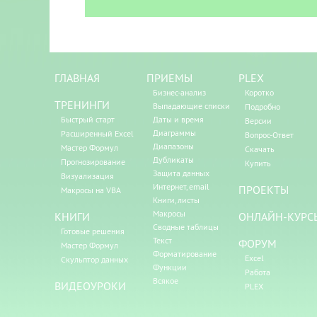
ГЛАВНАЯ
ПРИЕМЫ
PLEX
Бизнес-анализ
Коротко
ТРЕНИНГИ
Выпадающие списки
Подробно
Быстрый старт
Даты и время
Версии
Диаграммы
Расширенный Excel
Вопрос-Ответ
Диапазоны
Мастер Формул
Скачать
Дубликаты
Прогнозирование
Купить
Защита данных
Визуализация
Интернет, email
ПРОЕКТЫ
Макросы на VBA
Книги, листы
Макросы
КНИГИ
ОНЛАЙН-КУРС
Сводные таблицы
Готовые решения
Текст
ФОРУМ
Мастер Формул
Форматирование
Excel
Скульптор данных
Функции
Работа
Всякое
ВИДЕОУРОКИ
PLEX