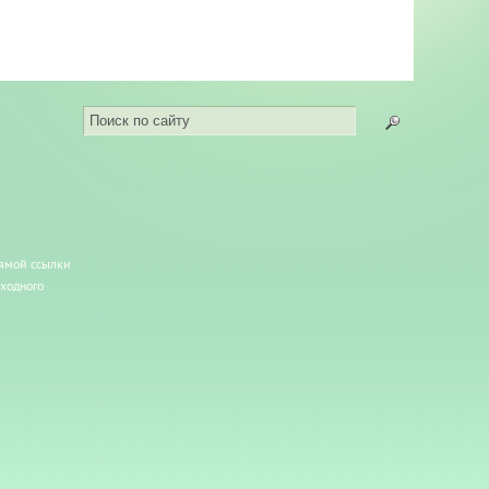
рямой ссылки
сходного