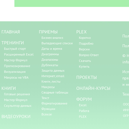
ГЛАВНАЯ
ПРИЕМЫ
PLEX
Пол
Бизнес-анализ
Коротко
ТРЕНИНГИ
Выпадающие списки
Подробно
Пол
Быстрый старт
Даты и время
Версии
Диаграммы
Расширенный Excel
Вопрос-Ответ
© Н
Диапазоны
Мастер Формул
Скачать
inf
Дубликаты
Прогнозирование
Купить
Защита данных
Исп
Визуализация
Интернет, email
ПРОЕКТЫ
Макросы на VBA
пря
Книги, листы
и н
Макросы
КНИГИ
ОНЛАЙН-КУРСЫ
Сводные таблицы
Тех
Готовые решения
Текст
ФОРУМ
Мастер Формул
Форматирование
ООО
Excel
Скульптор данных
Функции
ИНН
Работа
Всякое
ВИДЕОУРОКИ
ОГР
PLEX