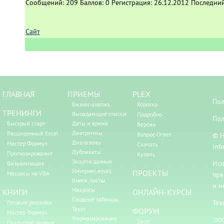
Сообщений:
209
Баллов:
0
Регистрация:
26.12.2012
Последний
Сайт
ГЛАВНАЯ
ПРИЕМЫ
PLEX
Пол
Бизнес-анализ
Коротко
ТРЕНИНГИ
Выпадающие списки
Подробно
Пол
Быстрый старт
Даты и время
Версии
Диаграммы
Расширенный Excel
Вопрос-Ответ
© Н
Диапазоны
Мастер Формул
Скачать
inf
Дубликаты
Прогнозирование
Купить
Защита данных
Исп
Визуализация
Интернет, email
ПРОЕКТЫ
Макросы на VBA
пря
Книги, листы
и н
Макросы
КНИГИ
ОНЛАЙН-КУРСЫ
Сводные таблицы
Тех
Готовые решения
Текст
ФОРУМ
Мастер Формул
Форматирование
ООО
Excel
Скульптор данных