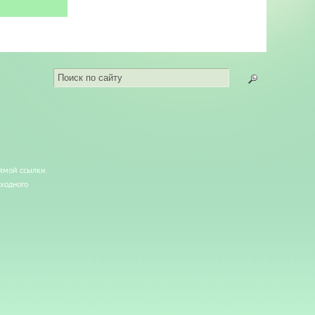
рямой ссылки
сходного