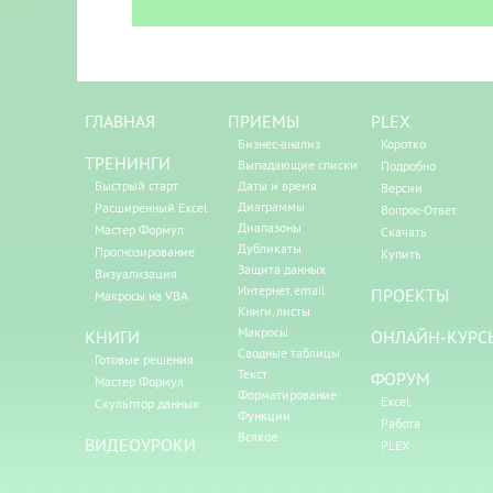
ГЛАВНАЯ
ПРИЕМЫ
PLEX
Бизнес-анализ
Коротко
ТРЕНИНГИ
Выпадающие списки
Подробно
Быстрый старт
Даты и время
Версии
Диаграммы
Расширенный Excel
Вопрос-Ответ
Диапазоны
Мастер Формул
Скачать
Дубликаты
Прогнозирование
Купить
Защита данных
Визуализация
Интернет, email
ПРОЕКТЫ
Макросы на VBA
Книги, листы
Макросы
КНИГИ
ОНЛАЙН-КУРС
Сводные таблицы
Готовые решения
Текст
ФОРУМ
Мастер Формул
Форматирование
Excel
Скульптор данных
Функции
Работа
Всякое
ВИДЕОУРОКИ
PLEX