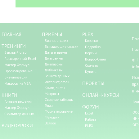
ГЛАВНАЯ
ПРИЕМЫ
PLEX
Пол
Бизнес-анализ
Коротко
ТРЕНИНГИ
Выпадающие списки
Подробно
Пол
Быстрый старт
Даты и время
Версии
Диаграммы
Расширенный Excel
Вопрос-Ответ
© Н
Диапазоны
Мастер Формул
Скачать
inf
Дубликаты
Прогнозирование
Купить
Защита данных
Исп
Визуализация
Интернет, email
ПРОЕКТЫ
Макросы на VBA
пря
Книги, листы
и н
Макросы
КНИГИ
ОНЛАЙН-КУРСЫ
Сводные таблицы
Тех
Готовые решения
Текст
ФОРУМ
Мастер Формул
Форматирование
ООО
Excel
Скульптор данных
Функции
ИНН
Работа
Всякое
ВИДЕОУРОКИ
ОГР
PLEX