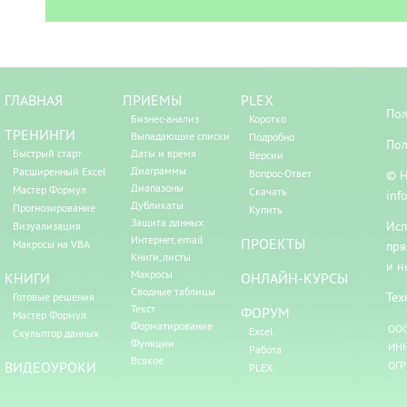
ГЛАВНАЯ
ПРИЕМЫ
PLEX
Пол
Бизнес-анализ
Коротко
ТРЕНИНГИ
Выпадающие списки
Подробно
Пол
Быстрый старт
Даты и время
Версии
Диаграммы
Расширенный Excel
Вопрос-Ответ
© Н
Диапазоны
Мастер Формул
Скачать
inf
Дубликаты
Прогнозирование
Купить
Защита данных
Исп
Визуализация
Интернет, email
ПРОЕКТЫ
Макросы на VBA
пря
Книги, листы
и н
Макросы
КНИГИ
ОНЛАЙН-КУРСЫ
Сводные таблицы
Тех
Готовые решения
Текст
ФОРУМ
Мастер Формул
Форматирование
ООО
Excel
Скульптор данных
Функции
ИНН
Работа
Всякое
ВИДЕОУРОКИ
ОГР
PLEX