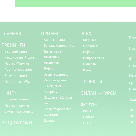
ГЛАВНАЯ
ПРИЕМЫ
PLEX
Пол
Бизнес-анализ
Коротко
ТРЕНИНГИ
Выпадающие списки
Подробно
Пол
Быстрый старт
Даты и время
Версии
Диаграммы
Расширенный Excel
Вопрос-Ответ
© Н
Диапазоны
Мастер Формул
Скачать
inf
Дубликаты
Прогнозирование
Купить
Защита данных
Исп
Визуализация
Интернет, email
ПРОЕКТЫ
Макросы на VBA
пря
Книги, листы
и н
Макросы
КНИГИ
ОНЛАЙН-КУРСЫ
Сводные таблицы
Тех
Готовые решения
Текст
ФОРУМ
Мастер Формул
Форматирование
ООО
Excel
Скульптор данных
Функции
ИНН
Работа
Всякое
ВИДЕОУРОКИ
ОГР
PLEX