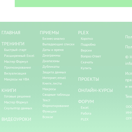
ГЛАВНАЯ
ПРИЕМЫ
PLEX
Пол
Бизнес-анализ
Коротко
ТРЕНИНГИ
Выпадающие списки
Подробно
Пол
Быстрый старт
Даты и время
Версии
Диаграммы
Расширенный Excel
Вопрос-Ответ
© Н
Диапазоны
Мастер Формул
Скачать
inf
Дубликаты
Прогнозирование
Купить
Защита данных
Исп
Визуализация
Интернет, email
ПРОЕКТЫ
Макросы на VBA
пря
Книги, листы
и н
Макросы
КНИГИ
ОНЛАЙН-КУРСЫ
Сводные таблицы
Тех
Готовые решения
Текст
ФОРУМ
Мастер Формул
Форматирование
ООО
Excel
Скульптор данных
Функции
ИНН
Работа
Всякое
ВИДЕОУРОКИ
ОГР
PLEX