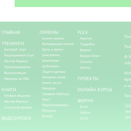
ГЛАВНАЯ
ПРИЕМЫ
PLEX
Пол
Бизнес-анализ
Коротко
ТРЕНИНГИ
Выпадающие списки
Подробно
Пол
Быстрый старт
Даты и время
Версии
Диаграммы
Расширенный Excel
Вопрос-Ответ
© Н
Диапазоны
Мастер Формул
Скачать
inf
Дубликаты
Прогнозирование
Купить
Защита данных
Исп
Визуализация
Интернет, email
ПРОЕКТЫ
Макросы на VBA
пря
Книги, листы
и н
Макросы
КНИГИ
ОНЛАЙН-КУРСЫ
Сводные таблицы
Тех
Готовые решения
Текст
ФОРУМ
Мастер Формул
Форматирование
ООО
Excel
Скульптор данных
Функции
ИНН
Работа
Всякое
ВИДЕОУРОКИ
ОГР
PLEX