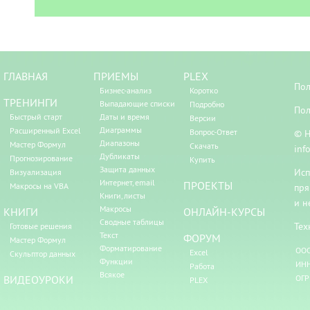
ГЛАВНАЯ
ПРИЕМЫ
PLEX
Пол
Бизнес-анализ
Коротко
ТРЕНИНГИ
Выпадающие списки
Подробно
Пол
Быстрый старт
Даты и время
Версии
Диаграммы
Расширенный Excel
Вопрос-Ответ
© Н
Диапазоны
Мастер Формул
Скачать
inf
Дубликаты
Прогнозирование
Купить
Защита данных
Исп
Визуализация
Интернет, email
ПРОЕКТЫ
Макросы на VBA
пря
Книги, листы
и н
Макросы
КНИГИ
ОНЛАЙН-КУРСЫ
Сводные таблицы
Тех
Готовые решения
Текст
ФОРУМ
Мастер Формул
Форматирование
ООО
Excel
Скульптор данных
Функции
ИНН
Работа
Всякое
ВИДЕОУРОКИ
ОГР
PLEX