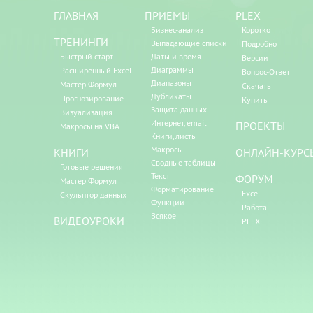
ГЛАВНАЯ
ПРИЕМЫ
PLEX
Бизнес-анализ
Коротко
ТРЕНИНГИ
Выпадающие списки
Подробно
Быстрый старт
Даты и время
Версии
Диаграммы
Расширенный Excel
Вопрос-Ответ
Диапазоны
Мастер Формул
Скачать
Дубликаты
Прогнозирование
Купить
Защита данных
Визуализация
Интернет, email
ПРОЕКТЫ
Макросы на VBA
Книги, листы
Макросы
КНИГИ
ОНЛАЙН-КУРС
Сводные таблицы
Готовые решения
Текст
ФОРУМ
Мастер Формул
Форматирование
Excel
Скульптор данных
Функции
Работа
Всякое
ВИДЕОУРОКИ
PLEX