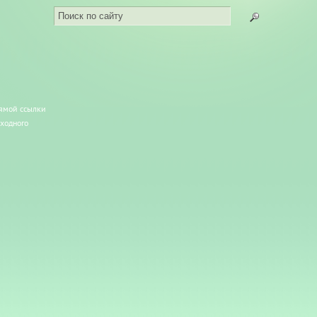
рямой ссылки
сходного