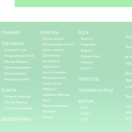
ГЛАВНАЯ
ПРИЕМЫ
PLEX
Пол
Бизнес-анализ
Коротко
ТРЕНИНГИ
Выпадающие списки
Подробно
Пол
Быстрый старт
Даты и время
Версии
Диаграммы
Расширенный Excel
Вопрос-Ответ
© Н
Диапазоны
Мастер Формул
Скачать
inf
Дубликаты
Прогнозирование
Купить
Защита данных
Исп
Визуализация
Интернет, email
ПРОЕКТЫ
Макросы на VBA
пря
Книги, листы
и н
Макросы
КНИГИ
ОНЛАЙН-КУРСЫ
Сводные таблицы
Тех
Готовые решения
Текст
ФОРУМ
Мастер Формул
Форматирование
ООО
Excel
Скульптор данных
Функции
ИНН
Работа
Всякое
ВИДЕОУРОКИ
ОГР
PLEX