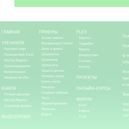
ГЛАВНАЯ
ПРИЕМЫ
PLEX
Пол
Бизнес-анализ
Коротко
ТРЕНИНГИ
Выпадающие списки
Подробно
Пол
Быстрый старт
Даты и время
Версии
Диаграммы
Расширенный Excel
Вопрос-Ответ
© Н
Диапазоны
Мастер Формул
Скачать
inf
Дубликаты
Прогнозирование
Купить
Защита данных
Исп
Визуализация
Интернет, email
ПРОЕКТЫ
Макросы на VBA
пря
Книги, листы
и н
Макросы
КНИГИ
ОНЛАЙН-КУРСЫ
Сводные таблицы
Тех
Готовые решения
Текст
ФОРУМ
Мастер Формул
Форматирование
ООО
Excel
Скульптор данных
Функции
ИНН
Работа
Всякое
ВИДЕОУРОКИ
ОГР
PLEX