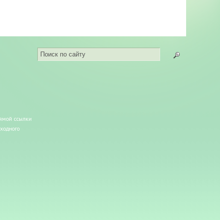
рямой ссылки
сходного