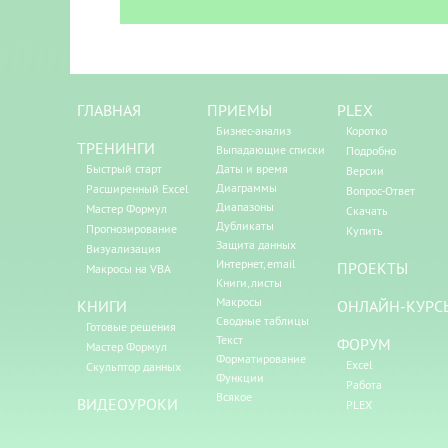
ГЛАВНАЯ
ПРИЕМЫ
PLEX
Бизнес-анализ
Коротко
ТРЕНИНГИ
Выпадающие списки
Подробно
Быстрый старт
Даты и время
Версии
Диаграммы
Расширенный Excel
Вопрос-Ответ
Диапазоны
Мастер Формул
Скачать
Дубликаты
Прогнозирование
Купить
Защита данных
Визуализация
Интернет, email
ПРОЕКТЫ
Макросы на VBA
Книги, листы
Макросы
КНИГИ
ОНЛАЙН-КУРС
Сводные таблицы
Готовые решения
Текст
ФОРУМ
Мастер Формул
Форматирование
Excel
Скульптор данных
Функции
Работа
Всякое
ВИДЕОУРОКИ
PLEX