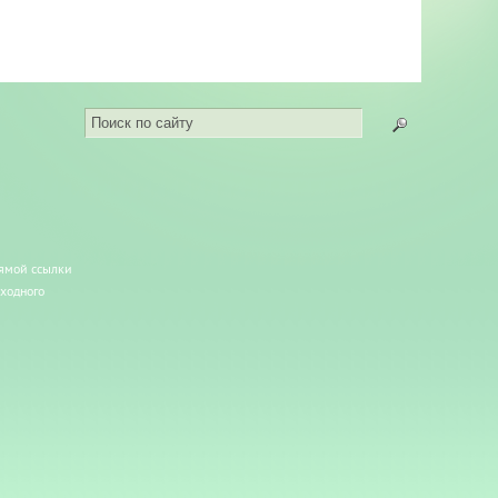
рямой ссылки
сходного