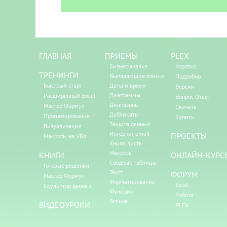
ГЛАВНАЯ
ПРИЕМЫ
PLEX
Бизнес-анализ
Коротко
ТРЕНИНГИ
Выпадающие списки
Подробно
Быстрый старт
Даты и время
Версии
Диаграммы
Расширенный Excel
Вопрос-Ответ
Диапазоны
Мастер Формул
Скачать
Дубликаты
Прогнозирование
Купить
Защита данных
Визуализация
Интернет, email
ПРОЕКТЫ
Макросы на VBA
Книги, листы
Макросы
КНИГИ
ОНЛАЙН-КУРС
Сводные таблицы
Готовые решения
Текст
ФОРУМ
Мастер Формул
Форматирование
Excel
Скульптор данных
Функции
Работа
Всякое
ВИДЕОУРОКИ
PLEX