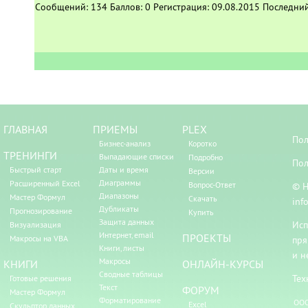
Сообщений:
134
Баллов:
0
Регистрация:
09.08.2015
Последний
ГЛАВНАЯ
ПРИЕМЫ
PLEX
Пол
Бизнес-анализ
Коротко
ТРЕНИНГИ
Выпадающие списки
Подробно
Пол
Быстрый старт
Даты и время
Версии
Диаграммы
Расширенный Excel
Вопрос-Ответ
© Н
Диапазоны
Мастер Формул
Скачать
inf
Дубликаты
Прогнозирование
Купить
Защита данных
Исп
Визуализация
Интернет, email
ПРОЕКТЫ
Макросы на VBA
пря
Книги, листы
и н
Макросы
КНИГИ
ОНЛАЙН-КУРСЫ
Сводные таблицы
Тех
Готовые решения
Текст
ФОРУМ
Мастер Формул
Форматирование
ООО
Excel
Скульптор данных