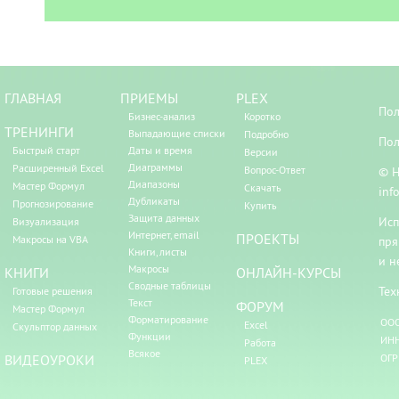
ГЛАВНАЯ
ПРИЕМЫ
PLEX
Пол
Бизнес-анализ
Коротко
ТРЕНИНГИ
Выпадающие списки
Подробно
Пол
Быстрый старт
Даты и время
Версии
Диаграммы
Расширенный Excel
Вопрос-Ответ
© Н
Диапазоны
Мастер Формул
Скачать
inf
Дубликаты
Прогнозирование
Купить
Защита данных
Исп
Визуализация
Интернет, email
ПРОЕКТЫ
Макросы на VBA
пря
Книги, листы
и н
Макросы
КНИГИ
ОНЛАЙН-КУРСЫ
Сводные таблицы
Тех
Готовые решения
Текст
ФОРУМ
Мастер Формул
Форматирование
ООО
Excel
Скульптор данных
Функции
ИНН
Работа
Всякое
ВИДЕОУРОКИ
ОГР
PLEX