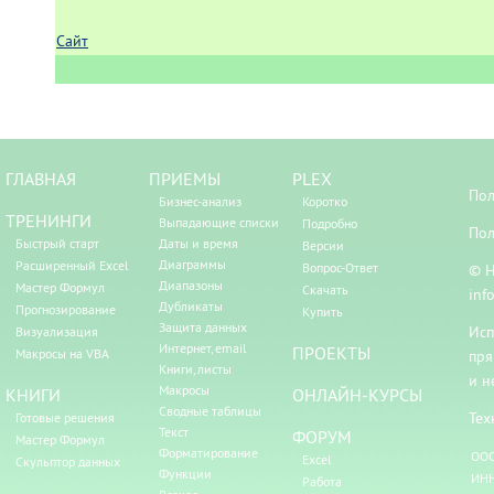
Сайт
ГЛАВНАЯ
ПРИЕМЫ
PLEX
Пол
Бизнес-анализ
Коротко
ТРЕНИНГИ
Выпадающие списки
Подробно
Пол
Быстрый старт
Даты и время
Версии
Диаграммы
Расширенный Excel
Вопрос-Ответ
© Н
Диапазоны
Мастер Формул
Скачать
inf
Дубликаты
Прогнозирование
Купить
Защита данных
Исп
Визуализация
Интернет, email
ПРОЕКТЫ
Макросы на VBA
пря
Книги, листы
и н
Макросы
КНИГИ
ОНЛАЙН-КУРСЫ
Сводные таблицы
Тех
Готовые решения
Текст
ФОРУМ
Мастер Формул
Форматирование
ООО
Excel
Скульптор данных
Функции
ИНН
Работа