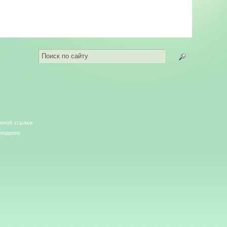
рямой ссылки
сходного