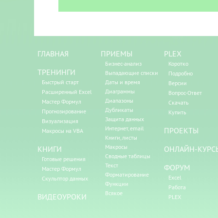
ГЛАВНАЯ
ПРИЕМЫ
PLEX
Бизнес-анализ
Коротко
ТРЕНИНГИ
Выпадающие списки
Подробно
Быстрый старт
Даты и время
Версии
Диаграммы
Расширенный Excel
Вопрос-Ответ
Диапазоны
Мастер Формул
Скачать
Дубликаты
Прогнозирование
Купить
Защита данных
Визуализация
Интернет, email
ПРОЕКТЫ
Макросы на VBA
Книги, листы
Макросы
КНИГИ
ОНЛАЙН-КУРС
Сводные таблицы
Готовые решения
Текст
ФОРУМ
Мастер Формул
Форматирование
Excel
Скульптор данных
Функции
Работа
Всякое
ВИДЕОУРОКИ
PLEX