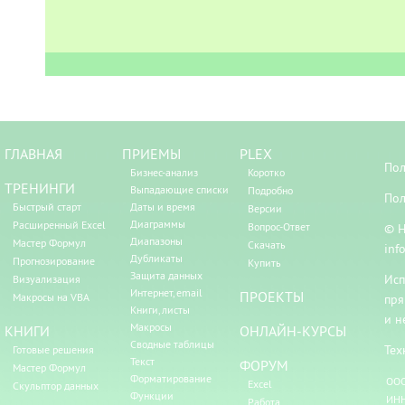
ГЛАВНАЯ
ПРИЕМЫ
PLEX
Пол
Бизнес-анализ
Коротко
ТРЕНИНГИ
Выпадающие списки
Подробно
Пол
Быстрый старт
Даты и время
Версии
Диаграммы
Расширенный Excel
Вопрос-Ответ
© Н
Диапазоны
Мастер Формул
Скачать
inf
Дубликаты
Прогнозирование
Купить
Защита данных
Исп
Визуализация
Интернет, email
ПРОЕКТЫ
Макросы на VBA
пря
Книги, листы
и н
Макросы
КНИГИ
ОНЛАЙН-КУРСЫ
Сводные таблицы
Тех
Готовые решения
Текст
ФОРУМ
Мастер Формул
Форматирование
ООО
Excel
Скульптор данных
Функции
ИНН
Работа