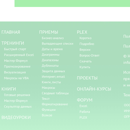
ГЛАВНАЯ
ПРИЕМЫ
PLEX
Пол
Бизнес-анализ
Коротко
ТРЕНИНГИ
Выпадающие списки
Подробно
Пол
Быстрый старт
Даты и время
Версии
Диаграммы
Расширенный Excel
Вопрос-Ответ
© Н
Диапазоны
Мастер Формул
Скачать
inf
Дубликаты
Прогнозирование
Купить
Защита данных
Исп
Визуализация
Интернет, email
ПРОЕКТЫ
Макросы на VBA
пря
Книги, листы
и н
Макросы
КНИГИ
ОНЛАЙН-КУРСЫ
Сводные таблицы
Тех
Готовые решения
Текст
ФОРУМ
Мастер Формул
Форматирование
ООО
Excel
Скульптор данных
Функции
ИНН
Работа
Всякое
ВИДЕОУРОКИ
ОГР
PLEX