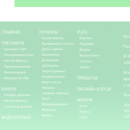
ГЛАВНАЯ
ПРИЕМЫ
PLEX
Пол
Бизнес-анализ
Коротко
ТРЕНИНГИ
Выпадающие списки
Подробно
Пол
Быстрый старт
Даты и время
Версии
Диаграммы
Расширенный Excel
Вопрос-Ответ
© Н
Диапазоны
Мастер Формул
Скачать
inf
Дубликаты
Прогнозирование
Купить
Защита данных
Исп
Визуализация
Интернет, email
ПРОЕКТЫ
Макросы на VBA
пря
Книги, листы
и н
Макросы
КНИГИ
ОНЛАЙН-КУРСЫ
Сводные таблицы
Тех
Готовые решения
Текст
ФОРУМ
Мастер Формул
Форматирование
ООО
Excel
Скульптор данных
Функции
ИНН
Работа
Всякое
ВИДЕОУРОКИ
ОГР
PLEX