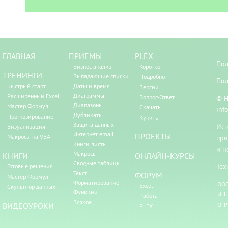
ГЛАВНАЯ
ПРИЕМЫ
PLEX
Пол
Бизнес-анализ
Коротко
ТРЕНИНГИ
Выпадающие списки
Подробно
Пол
Быстрый старт
Даты и время
Версии
Диаграммы
Расширенный Excel
Вопрос-Ответ
© Н
Диапазоны
Мастер Формул
Скачать
inf
Дубликаты
Прогнозирование
Купить
Защита данных
Исп
Визуализация
Интернет, email
ПРОЕКТЫ
Макросы на VBA
пря
Книги, листы
и н
Макросы
КНИГИ
ОНЛАЙН-КУРСЫ
Сводные таблицы
Тех
Готовые решения
Текст
ФОРУМ
Мастер Формул
Форматирование
ООО
Excel
Скульптор данных
Функции
ИНН
Работа
Всякое
ВИДЕОУРОКИ
ОГР
PLEX