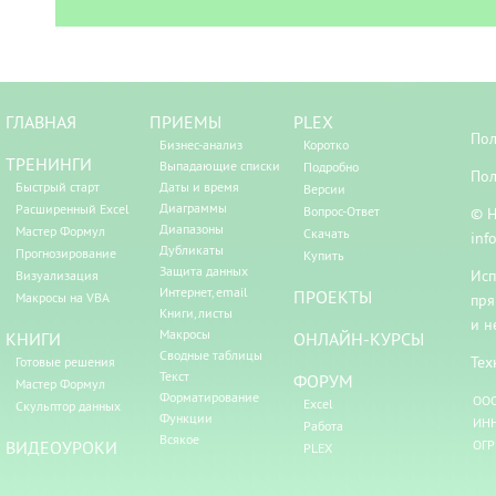
ГЛАВНАЯ
ПРИЕМЫ
PLEX
Пол
Бизнес-анализ
Коротко
ТРЕНИНГИ
Выпадающие списки
Подробно
Пол
Быстрый старт
Даты и время
Версии
Диаграммы
Расширенный Excel
Вопрос-Ответ
© Н
Диапазоны
Мастер Формул
Скачать
inf
Дубликаты
Прогнозирование
Купить
Защита данных
Исп
Визуализация
Интернет, email
ПРОЕКТЫ
Макросы на VBA
пря
Книги, листы
и н
Макросы
КНИГИ
ОНЛАЙН-КУРСЫ
Сводные таблицы
Тех
Готовые решения
Текст
ФОРУМ
Мастер Формул
Форматирование
ООО
Excel
Скульптор данных
Функции
ИНН
Работа
Всякое
ВИДЕОУРОКИ
ОГР
PLEX