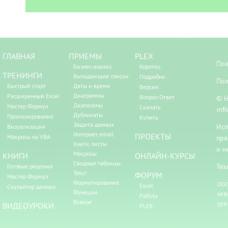
ГЛАВНАЯ
ПРИЕМЫ
PLEX
Пол
Бизнес-анализ
Коротко
ТРЕНИНГИ
Выпадающие списки
Подробно
Пол
Быстрый старт
Даты и время
Версии
Диаграммы
Расширенный Excel
Вопрос-Ответ
© Н
Диапазоны
Мастер Формул
Скачать
inf
Дубликаты
Прогнозирование
Купить
Защита данных
Исп
Визуализация
Интернет, email
ПРОЕКТЫ
Макросы на VBA
пря
Книги, листы
и н
Макросы
КНИГИ
ОНЛАЙН-КУРСЫ
Сводные таблицы
Тех
Готовые решения
Текст
ФОРУМ
Мастер Формул
Форматирование
ООО
Excel
Скульптор данных
Функции
ИНН
Работа
Всякое
ВИДЕОУРОКИ
ОГР
PLEX