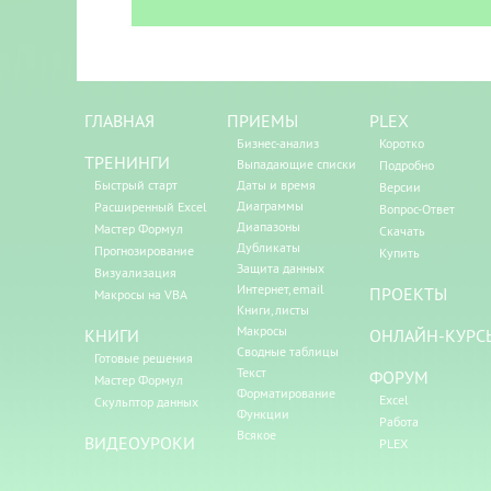
ГЛАВНАЯ
ПРИЕМЫ
PLEX
Бизнес-анализ
Коротко
ТРЕНИНГИ
Выпадающие списки
Подробно
Быстрый старт
Даты и время
Версии
Диаграммы
Расширенный Excel
Вопрос-Ответ
Диапазоны
Мастер Формул
Скачать
Дубликаты
Прогнозирование
Купить
Защита данных
Визуализация
Интернет, email
ПРОЕКТЫ
Макросы на VBA
Книги, листы
Макросы
КНИГИ
ОНЛАЙН-КУРС
Сводные таблицы
Готовые решения
Текст
ФОРУМ
Мастер Формул
Форматирование
Excel
Скульптор данных
Функции
Работа
Всякое
ВИДЕОУРОКИ
PLEX