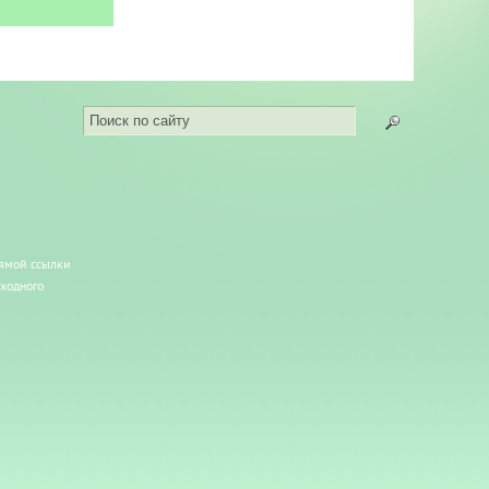
рямой ссылки
сходного