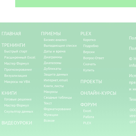
ГЛАВНАЯ
ПРИЕМЫ
PLEX
Пол
Бизнес-анализ
Коротко
ТРЕНИНГИ
Выпадающие списки
Подробно
Пол
Быстрый старт
Даты и время
Версии
Диаграммы
Расширенный Excel
Вопрос-Ответ
© Н
Диапазоны
Мастер Формул
Скачать
inf
Дубликаты
Прогнозирование
Купить
Защита данных
Исп
Визуализация
Интернет, email
ПРОЕКТЫ
Макросы на VBA
пря
Книги, листы
и н
Макросы
КНИГИ
ОНЛАЙН-КУРСЫ
Сводные таблицы
Тех
Готовые решения
Текст
ФОРУМ
Мастер Формул
Форматирование
ООО
Excel
Скульптор данных
Функции
ИНН
Работа
Всякое
ВИДЕОУРОКИ
ОГР
PLEX