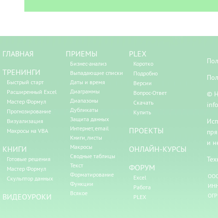
ГЛАВНАЯ
ПРИЕМЫ
PLEX
Пол
Бизнес-анализ
Коротко
ТРЕНИНГИ
Выпадающие списки
Подробно
Пол
Быстрый старт
Даты и время
Версии
Диаграммы
Расширенный Excel
Вопрос-Ответ
© Н
Диапазоны
Мастер Формул
Скачать
inf
Дубликаты
Прогнозирование
Купить
Защита данных
Исп
Визуализация
Интернет, email
ПРОЕКТЫ
Макросы на VBA
пря
Книги, листы
и н
Макросы
КНИГИ
ОНЛАЙН-КУРСЫ
Сводные таблицы
Тех
Готовые решения
Текст
ФОРУМ
Мастер Формул
Форматирование
ООО
Excel
Скульптор данных
Функции
ИНН
Работа
Всякое
ВИДЕОУРОКИ
ОГР
PLEX