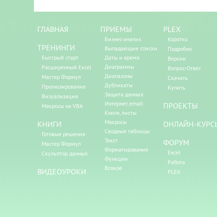
ГЛАВНАЯ
ПРИЕМЫ
PLEX
Бизнес-анализ
Коротко
ТРЕНИНГИ
Выпадающие списки
Подробно
Быстрый старт
Даты и время
Версии
Диаграммы
Расширенный Excel
Вопрос-Ответ
Диапазоны
Мастер Формул
Скачать
Дубликаты
Прогнозирование
Купить
Защита данных
Визуализация
Интернет, email
ПРОЕКТЫ
Макросы на VBA
Книги, листы
Макросы
КНИГИ
ОНЛАЙН-КУРС
Сводные таблицы
Готовые решения
Текст
ФОРУМ
Мастер Формул
Форматирование
Excel
Скульптор данных
Функции
Работа
Всякое
ВИДЕОУРОКИ
PLEX