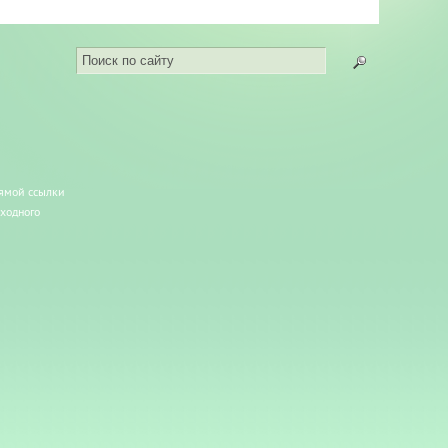
рямой ссылки
сходного