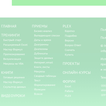
ГЛАВНАЯ
ПРИЕМЫ
PLEX
Пол
Бизнес-анализ
Коротко
ТРЕНИНГИ
Выпадающие списки
Подробно
Пол
Быстрый старт
Даты и время
Версии
Диаграммы
Расширенный Excel
Вопрос-Ответ
© Н
Диапазоны
Мастер Формул
Скачать
inf
Дубликаты
Прогнозирование
Купить
Защита данных
Исп
Визуализация
Интернет, email
ПРОЕКТЫ
Макросы на VBA
пря
Книги, листы
и н
Макросы
КНИГИ
ОНЛАЙН-КУРСЫ
Сводные таблицы
Тех
Готовые решения
Текст
ФОРУМ
Мастер Формул
Форматирование
ООО
Excel
Скульптор данных
Функции
ИНН
Работа
Всякое
ВИДЕОУРОКИ
ОГР
PLEX